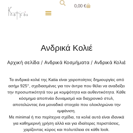
0,00
€
Για τον Άντρα
Παιδικά Κοσμήματα
Ανδρικά Κολιέ
Αρχική σελίδα
/
Ανδρικά Κοσμήματα
/ Ανδρικά Κολιέ
Τα
ανδρικά κολιέ
της Katia είναι χειροποίητες δημιουργίες από
ασήμι 925°, σχεδιασμένες για τον άντρα που θέλει να αναδείξει
την προσωπικότητά του με κομψότητα και αυθεντικότητα. Κάθε
κόσμημα αποπνέει δυναμισμό και διαχρονικό στυλ,
αποτελώντας ένα μοναδικό στοιχείο που ολοκληρώνει την
εμφάνιση.
Με minimal ή πιο περίτεχνα σχέδια, τα κολιέ αυτά είναι ιδανικά
για καθημερινή χρήση αλλά και για ιδιαίτερες περιστάσεις,
χαρίζοντας κύρος και πολυτέλεια σε κάθε look.