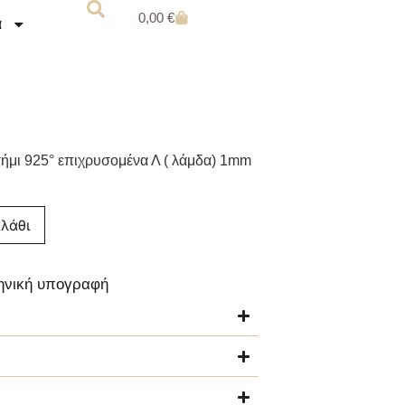
0,00
€
α
ήμι 925° επιχρυσομένα Λ ( λάμδα) 1mm
λάθι
ληνική υπογραφή