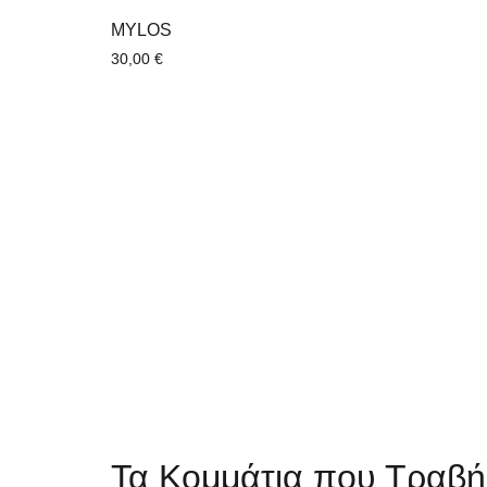
MYLOS
30,00
€
Τα Κομμάτια που Τραβή