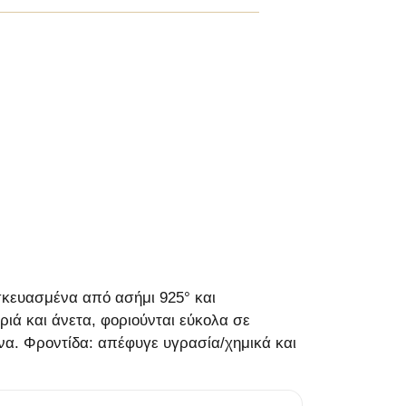
σκευασμένα από ασήμι 925° και
ιά και άνετα, φοριούνται εύκολα σε
να. Φροντίδα: απέφυγε υγρασία/χημικά και