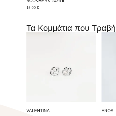
BOOKMARK 2026 II
15,00
€
Τα Κομμάτια που Τραβή
VALENTINΑ
EROS