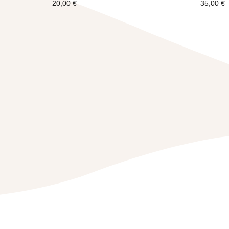
20,00
€
35,00
€