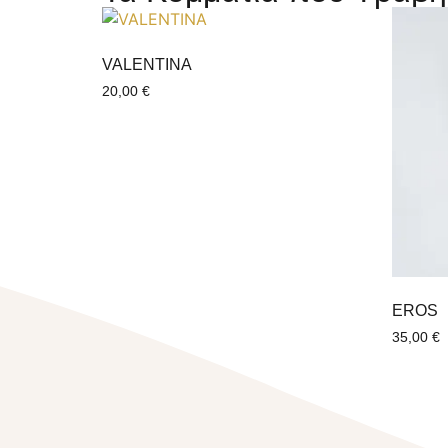
VALENTINΑ
20,00
€
EROS
35,00
€