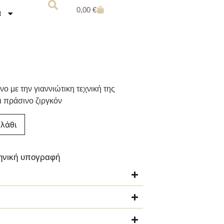
0,00
€
α
νο με την γιαννιώτικη τεχνική της
ι πράσινο ζιργκόν
λάθι
ληνική υπογραφή