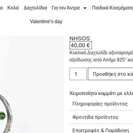
ια
Κολιέ
Δαχτυλίδια
Για τον Άντρα
Παιδικά Κοσμήματ
Valentine’s day
NHSOS
40,00
€
Κυκλικό Δαχτυλίδι οξινταρισμέ
οξείδωσης από Ασήμι 925° κα
Προσθήκη στο κα
Χειροποίητο κομμάτι με ελ
Πληροφορίες προϊόντος
Φροντίδα προϊόντος
Επιστροφές & Παράδοση