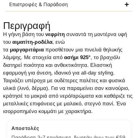
Επιστροφές & Παράδοση
Περιγραφή
Η γήινη βάση του
νεφρίτη
συναντά τη μοντέρνα υφή
του
αιματίτη-ροδέλα
, ενώ
τα
μαργαριτάρια
προσθέτουν μια πινελιά θηλυκής
λάμψης. Με στοιχεία από
ασήμι 925°
, το βραχιόλι
διατηρεί ποιότητα και ανθεκτικότητα. Ελαστική
εφαρμογή για άνεση, ιδανικό για all-day styling.
Ταιριάζει υπέροχα με ουδέτερες παλέτες και φυσικά
υλικά (λινό, δέρμα). Για να παραμείνει σαν καινούριο,
κράτησέ το μακριά από νερό/αρώματα και καθάριζε τις
μεταλλικές επιφάνειες με μαλακό, στεγνό πανί. Ένα
ισορροπημένο κομμάτι με χαρακτήρα.
Αποστολές
Παράδοση 3-7 εργάσιμες, δωρεάν άνω των €59.