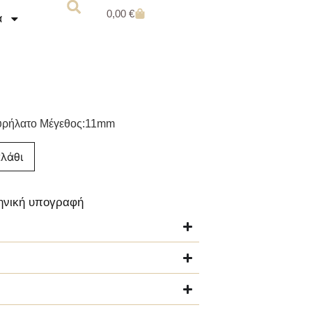
0,00
€
α
φυρήλατο Μέγεθος:11mm
λάθι
ληνική υπογραφή