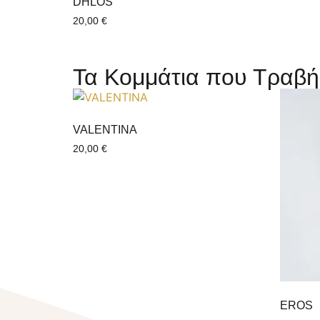
DHLOS
20,00
€
Τα Κομμάτια που Τραβή
VALENTINΑ
20,00
€
EROS