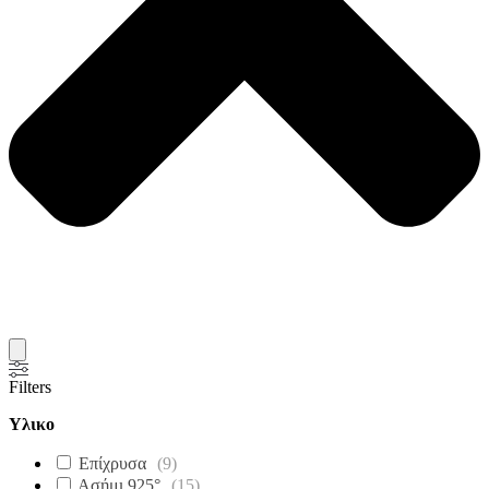
Filters
Υλικο
Επίχρυσα
(
9
)
Ασήμι 925°
(
15
)