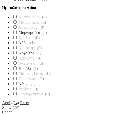
Ημιπολύτιμοι Λίθοι
Αβεντουρίνη
(
0
)
Μάτι Τίγρης
(
0
)
Αμέθυστος
(
0
)
Μαργαριτάρι
(
4
)
Χαολίτη
(
0
)
Λάβα
(
1
)
Αιματίτης
(
0
)
Νεφρίτης
(
1
)
Χαολίτης
(
0
)
Swarovski
(
0
)
Κοράλι
(
1
)
Μάτι της Γάτας
(
0
)
Πορσελάνι
(
0
)
Λάπις
(
1
)
Ροδίτης
(
0
)
Φεγγαρόπετρα
(
0
)
Apply
(24)
Reset
Show
(
24
)
Cancel